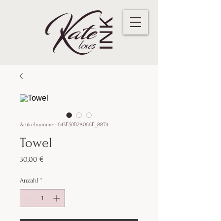
Artikelnummer: 643E50B2A066F_8874
Towel
Preis
30,00 €
Anzahl
*